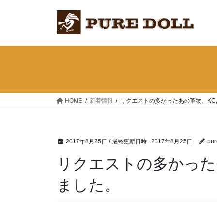
コ
ナ
ン
ビ
テ
ゲ
ン
ー
ツ
シ
へ
ョ
ス
ン
キ
に
ッ
移
HOME
新着情報
リクエストの多かったあの革物、KC
プ
動
2017年8月25日
/ 最終更新日時 :
2017年8月25日
pur
リクエストの多かった
ました。