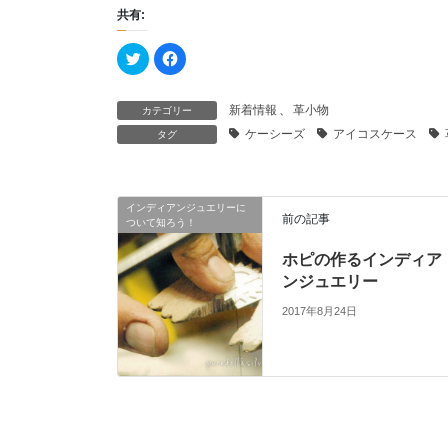
共有:
ク
F
リ
a
ッ
c
ク
e
し
b
新着情報
、
革小物
カテゴリー
て
o
T
o
ケーシーズ
アイコスケース
タグ
w
k
i
で
t
共
t
有
e
す
r
る
インディアンジュエリーに
で
に
前の記事
共
は
ついて知ろう！
有
ク
(
リ
新
ッ
ホピの作るインディア
し
ク
ンジュエリー
い
し
ウ
て
ィ
く
2017年8月24日
ン
だ
ド
さ
ウ
い
で
(
開
新
き
し
ま
い
す
ウ
)
ィ
ン
ド