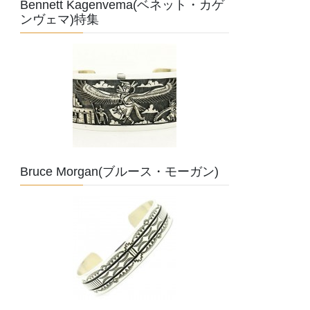
Bennett Kagenvema(ベネット・カゲ
ンヴェマ)特集
Bruce Morgan(ブルース・モーガン)