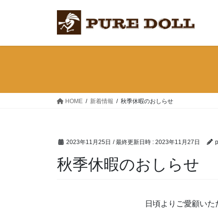
コ
ナ
ン
ビ
テ
ゲ
ン
ー
ツ
シ
へ
ョ
ス
ン
キ
に
ッ
移
HOME
新着情報
秋季休暇のおしらせ
プ
動
2023年11月25日
/ 最終更新日時 :
2023年11月27日
p
秋季休暇のおしらせ
日頃よりご愛顧いた