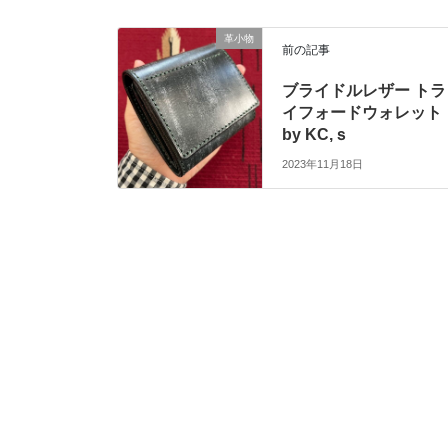
i
で
t
共
t
有
革小物
e
す
前の記事
r
る
で
に
共
は
ブライドルレザー トラ
有
ク
(
リ
イフォードウォレット
新
ッ
し
ク
by KC,ｓ
い
し
ウ
て
ィ
く
2023年11月18日
ン
だ
ド
さ
ウ
い
で
(
開
新
き
し
ま
い
す
ウ
)
ィ
ン
ド
ウ
で
開
き
ま
す
)