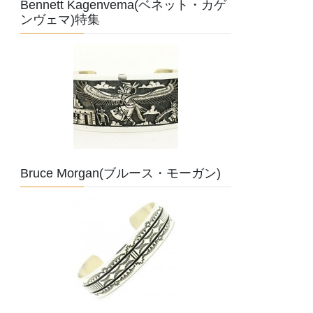
Bennett Kagenvema(ベネット・カゲ
ンヴェマ)特集
Bruce Morgan(ブルース・モーガン)