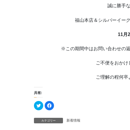
誠に勝手
福山本店＆シルバーイー
11月
※この期間中はお問い合わせの
ご不便をおかけ
ご理解の程何卒
共有:
ク
F
リ
a
ッ
c
ク
e
し
b
新着情報
カテゴリー
て
o
T
o
w
k