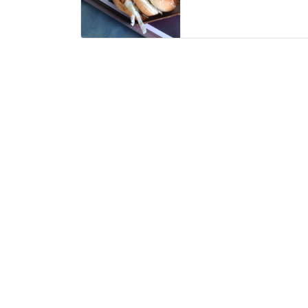
ウ
い
で
(
開
新
き
し
ま
い
す
ウ
)
ィ
ン
ド
ウ
で
開
き
ま
す
)