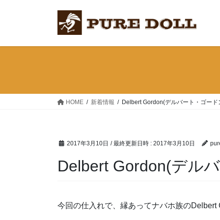
コ
ナ
ン
ビ
テ
ゲ
ン
ー
ツ
シ
へ
ョ
ス
ン
キ
に
ッ
移
HOME
新着情報
Delbert Gordon(デルバート・ゴー
プ
動
2017年3月10日
/ 最終更新日時 :
2017年3月10日
pur
Delbert Gordon
今回の仕入れで、縁あってナバホ族のDelbert 