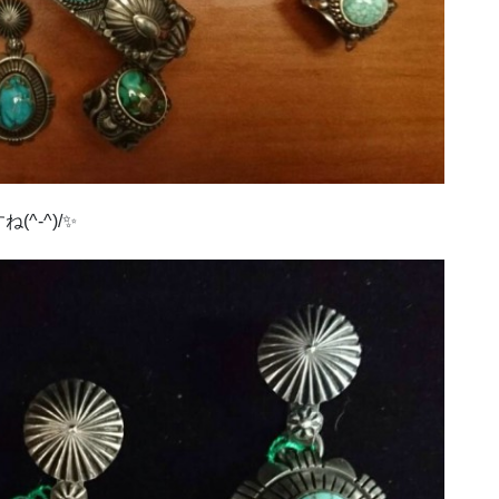
^-^)/✨