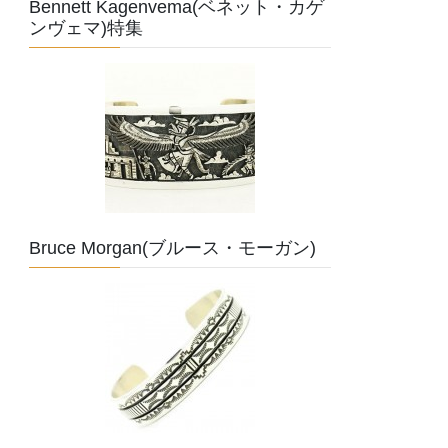
Bennett Kagenvema(ベネット・カゲ
ンヴェマ)特集
Bruce Morgan(ブルース・モーガン)