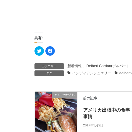
共有:
ク
F
リ
a
ッ
c
ク
e
し
b
新着情報
、
Delbert Gordon(デルバー
カテゴリー
て
o
T
o
インディアンジュエリー
delbert
タグ
w
k
i
で
t
共
t
有
e
す
r
る
アメリカ仕入れ
で
に
前の記事
共
は
有
ク
(
リ
新
ッ
アメリカ出張中の食事
し
ク
事情
い
し
ウ
て
ィ
く
2017年3月9日
ン
だ
ド
さ